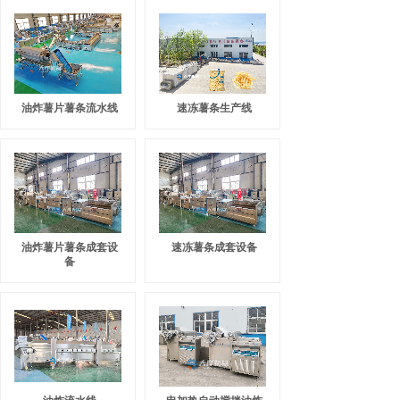
油炸薯片薯条流水线
速冻薯条生产线
油炸薯片薯条成套设
速冻薯条成套设备
备